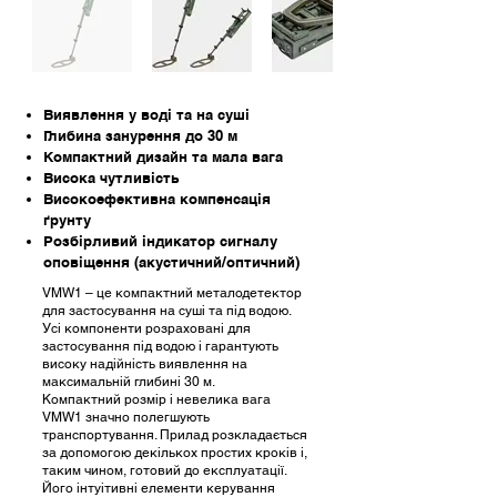
Виявлення у воді та на суші
Глибина занурення до 30 м
Компактний дизайн та мала вага
Висока чутливість
Високоефективна компенсація
ґрунту
Розбірливий індикатор сигналу
оповіщення (акустичний/оптичний)
VMW1 – це компактний металодетектор
для застосування на суші та під водою.
Усі компоненти розраховані для
застосування під водою і гарантують
високу надійність виявлення на
максимальній глибині 30 м.
Компактний розмір і невелика вага
VMW1 значно полегшують
транспортування. Прилад розкладається
за допомогою декількох простих кроків і,
таким чином, готовий до експлуатації.
Його інтуітивні елементи керування