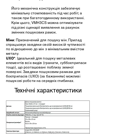
Його механічна конструкція забезпечує
мінімальну стомлюваність під час робіт, а
також при багатогодинному використанні.
Крім цього, VMH3CS можна оптимізувати
під різні сценарії виявлення за рахунок
змінних пошукових рамок.
Міни
: Призначений для пошуку мін. Прилад
спрацьовує завдяки своїй високій чутливості
по відношенню до мін з мінімальним вмістом
металу.
UXO*
: Ідеальний для пошуку металевих
елементів всіх видів (гранати, суббоєприпаси
тощо), що розташовані поблизу земної
поверхні. Завдяки пошуковим рамкам для
боєприпасів (UXO) (за бажанням) можливі
пошукові роботи на середніх глибинах.
Технічні характеристики