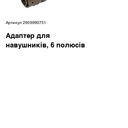
Артикул
2909990751
Адаптер для
навушників, 6 полюсів
на клямці,3-покоління
Дозволяють підключення
стандартного навушника з 3,5 мм
до детектора