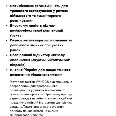
Оптимізована ергономічність для
тривалого застосування у рамках
військового та гуманітарного
розмінування
Висока чутливість під час
високоефективної компенсації
ґрунту
Гнучка оптимізація застосування за
допомогою змінних пошукових
рамок
Розбірливий індикатор сигналу
оповіщення (акустичний/оптичний/
вібрація)
Кнопка Pinpoint для вищої точності
визначення місцезнаходження
Металодетектор VMH3CS був спеціально
розроблений для професійного
розмінування у рамках військових та
гуманітарних проектів. При цьому прилад
зарекомендував себе як високонадійний
і механічно стійкий інструмент для різних
завдань. Таким чином, застосування
приладу поширюється на сильно
мінералізовані ґрунти.